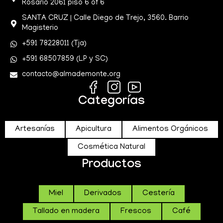
Rosario 2061 piso 6 of 6
SANTA CRUZ | Calle Diego de Trejo, 3560. Barrio
Magisterio
+591 78228011 (Tja)
+591 68507859 (LP y SC)
contacto@almademonte.org
Categorías
Artesanías
Apicultura
Alimentos Orgánicos
Cosmética Natural
Productos
Miel
Derivados
Cestería
Tallado en madera
Frescos
Café