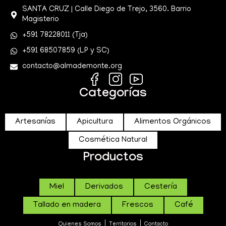
SANTA CRUZ | Calle Diego de Trejo, 3560. Barrio
Magisterio
+591 78228011 (Tja)
+591 68507859 (LP y SC)
contacto@almademonte.org
Categorías
Artesanías
Apicultura
Alimentos Orgánicos
Cosmética Natural
Productos
Miel
Derivados
Cestería
Tallado en madera
Frescos
Café
Quienes Somos
Territorios
Contacto