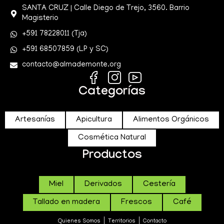
SANTA CRUZ | Calle Diego de Trejo, 3560. Barrio
Magisterio
+591 78228011 (Tja)
+591 68507859 (LP y SC)
contacto@almademonte.org
Categorías
Artesanías
Apicultura
Alimentos Orgánicos
Cosmética Natural
Productos
Miel
Derivados
Cestería
Tallado en madera
Frescos
Café
Quienes Somos
Territorios
Contacto