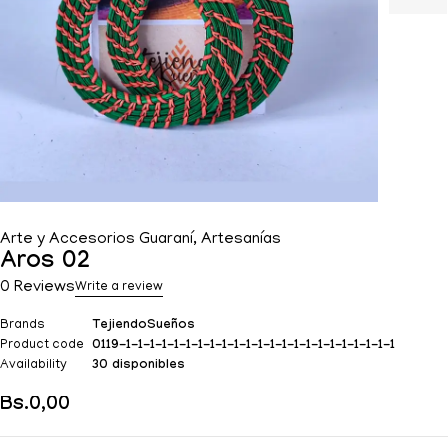
Arte y Accesorios Guaraní
,
Artesanías
Aros 02
0 Reviews
Write a review
Brands
TejiendoSueños
Product code
0119-1-1-1-1-1-1-1-1-1-1-1-1-1-1-1-1-1-1-1-1-1-1-1
Availability
30 disponibles
Bs.
0,00