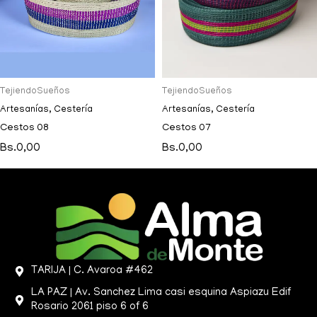
TejiendoSueños
TejiendoSueños
Artesanías
,
Cestería
Artesanías
,
Cestería
Cestos 08
Cestos 07
Bs.
0,00
Bs.
0,00
TARIJA | C. Avaroa #462
LA PAZ | Av. Sanchez Lima casi esquina Aspiazu Edif
Rosario 2061 piso 6 of 6